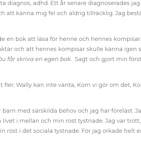
örsta diagnos, adhd. Ett år senare diagnoserades j
 att känna mig fel och aldrig tillräcklig. Jag best
de en bok att läsa för henne och hennes kompisar. 
aktär och att hennes kompisar skulle känna igen s
Du får skriva en egen
bok
. Sagt och gjort min för
it fler; Wally kan inte vänta, Kom vi gör om det, K
ör barn med särskilda behov och jag har föreläst. J
 livet i mellan och min röst tystnade. Jag var tröt
röst i det sociala tystnade. För jag orkade helt en