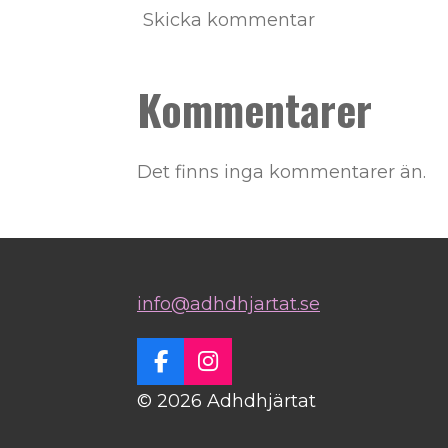
Skicka kommentar
Kommentarer
Det finns inga kommentarer än.
info@adhdhjartat.se
F
I
a
n
© 2026 Adhdhjärtat
c
s
e
t