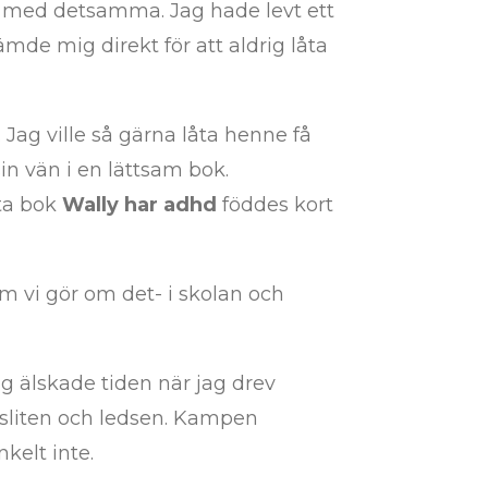
ag med detsamma. Jag hade levt ett
ämde mig direkt för att aldrig låta
Jag ville så gärna låta henne få
in vän i en lättsam bok.
sta bok
Wally har adhd
föddes kort
om vi gör om det- i skolan och
ag älskade tiden när jag drev
t,sliten och ledsen. Kampen
kelt inte.