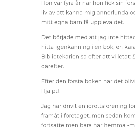
Hon var fyra år när hon fick sin f
liv av att känna mig annorlunda och
mitt egna barn få uppleva det.
Det började med att jag inte hitta
hitta igenkänning i en bok, en kar
Bibliotekarien sa efter att vi letat:
därefter.
Efter den första boken har det bliv
Hjälpt!.
Jag har drivit en idrottsförening f
framåt i företaget...men sedan kom
fortsatte men bara här hemma -min 