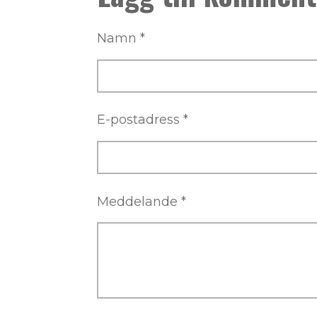
e
d
s
Namn *
i
g
E-postadress *
Meddelande *