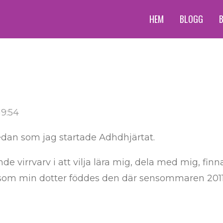
HEM
BLOGG
19:54
sedan som jag startade Adhdhjärtat.
e virrvarv i att vilja lära mig, dela med mig, finna
som min dotter föddes den där sensommaren 2011