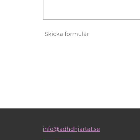
Skicka formulär
info@adhdhjartat.se