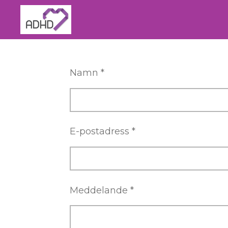
Hoppa
till
huvudinnehållet
Namn *
E-postadress *
Meddelande *